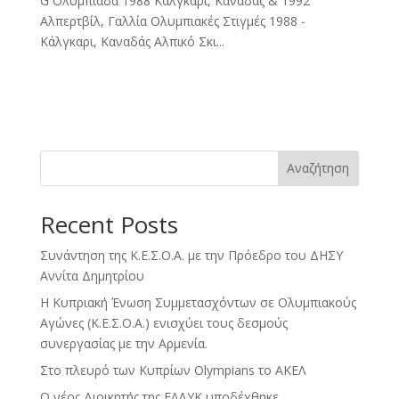
G Ολυμπιάδα 1988 Κάλγκαρι, Καναδάς & 1992
Αλπερτβίλ, Γαλλία Ολυμπιακές Στιγμές 1988 -
Κάλγκαρι, Καναδάς Αλπικό Σκι...
Αναζήτηση
Recent Posts
Συνάντηση της Κ.Ε.Σ.Ο.Α. με την Πρόεδρο του ΔΗΣΥ
Αννίτα Δημητρίου
Η Κυπριακή Ένωση Συμμετασχόντων σε Ολυμπιακούς
Αγώνες (Κ.Ε.Σ.Ο.Α.) ενισχύει τους δεσμούς
συνεργασίας με την Αρμενία.
Στο πλευρό των Κυπρίων Olympians το ΑΚΕΛ
Ο νέος Διοικητής της ΕΛΔΥΚ υποδέχθηκε