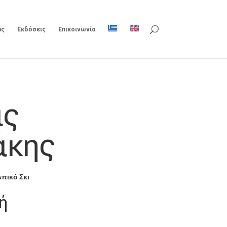
ας
Εκδόσεις
Επικοινωνία
ας
άκης
πικό Σκι
ή