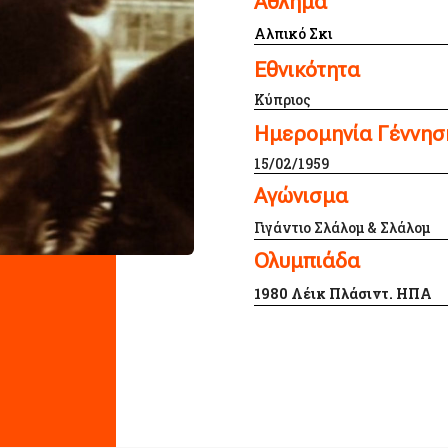
Άθλημα
Αλπικό Σκι
Εθνικότητα
Κύπριος
Ημερομηνία Γέννησ
15/02/1959
Αγώνισμα
Γιγάντιο Σλάλομ & Σλάλομ
Ολυμπιάδα
1980 Λέικ Πλάσιντ. ΗΠΑ