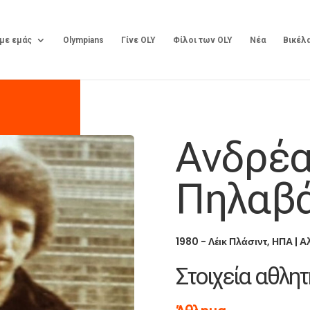
 με εμάς
Olympians
Γίνε OLY
Φίλοι των OLY
Νέα
Βικέλ
Ανδρέ
Πηλαβ
1980 - Λέικ Πλάσιντ, ΗΠΑ
|
Αλ
Στοιχεία αθλητ