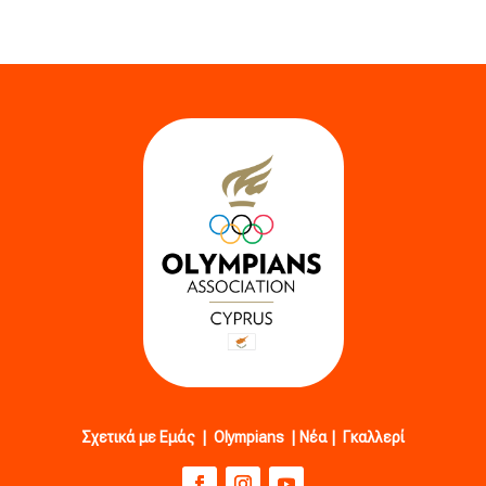
Σχετικά με Εμάς
|
Olympians
|
Νέα
|
Γκαλλερί