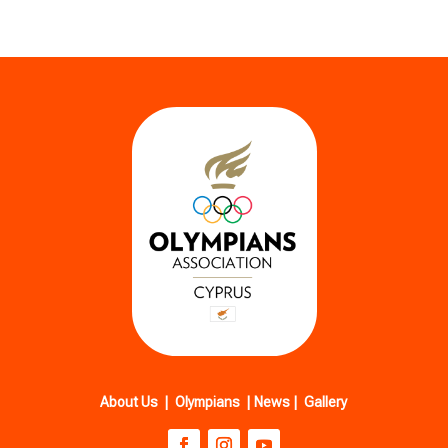
About Us
|
Olympians
|
News
|
Gallery