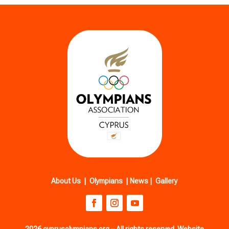
About Us
|
Olympians
|
News
|
Gallery
2026 cyprusolympians.org – All rights reserved. Website