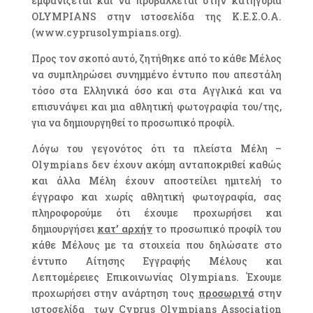
εμφανίζεται και να προβάλλεται στην κατηγορία
OLYMPIANS στην ιστοσελίδα της Κ.Ε.Σ.Ο.Α.
(www.cyprusolympians.org).
Προς τον σκοπό αυτό, ζητήθηκε από το κάθε Μέλος
να συμπληρώσει συνημμένο έντυπο που απεστάλη
τόσο στα Ελληνικά όσο και στα Αγγλικά και να
επισυνάψει και μια αθλητική φωτογραφία του/της,
για να δημιουργηθεί το προσωπικό προφίλ.
Λόγω του γεγονότος ότι τα πλείστα Μέλη –
Olympians δεν έχουν ακόμη ανταποκριθεί καθώς
και άλλα Μέλη έχουν αποστείλει ημιτελή το
έγγραφο και χωρίς αθλητική φωτογραφία, σας
πληροφορούμε ότι έχουμε προχωρήσει και
δημιουργήσει
κατ’ αρχήν
το προσωπικό προφίλ του
κάθε Μέλους με τα στοιχεία που δηλώσατε στο
έντυπο Αίτησης Εγγραφής Μέλους και
Λεπτομέρειες Επικοινωνίας Olympians. Έχουμε
προχωρήσει στην ανάρτηση τους
προσωρινά
στην
ιστοσελίδα των Cyprus Olympians Association