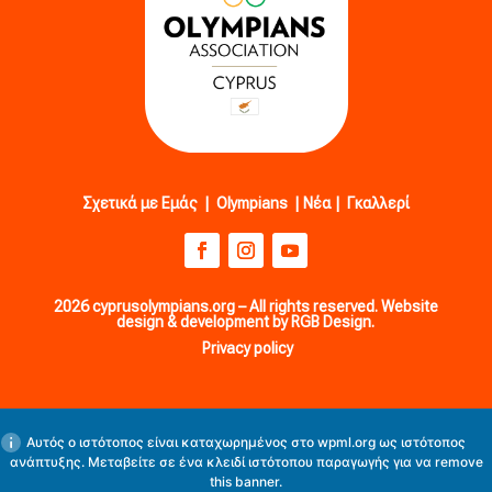
Σχετικά με Εμάς
|
Olympians
|
Νέα
|
Γκαλλερί
2026 cyprusolympians.org – All rights reserved. Website
design & development by RGB Design.
Privacy policy
Αυτός ο ιστότοπος είναι καταχωρημένος στο
wpml.org
ως ιστότοπος
ανάπτυξης. Μεταβείτε σε ένα κλειδί ιστότοπου παραγωγής για να
remove
this banner
.