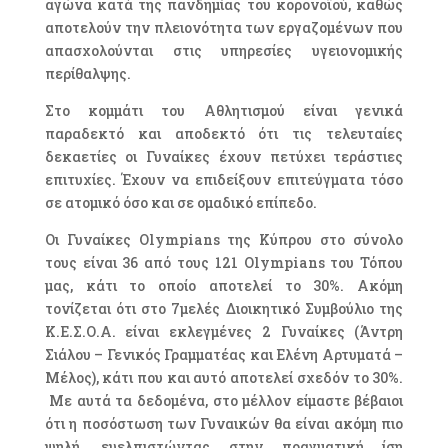
αγώνα κατά της πανδημίας του κορονοϊού, καθώς
αποτελούν την πλειονότητα των εργαζομένων που
απασχολούνται στις υπηρεσίες υγειονομικής
περίθαλψης.
Στο κομμάτι του Αθλητισμού είναι γενικά
παραδεκτό και αποδεκτό ότι τις τελευταίες
δεκαετίες οι Γυναίκες έχουν πετύχει τεράστιες
επιτυχίες. Έχουν να επιδείξουν επιτεύγματα τόσο
σε ατομικό όσο και σε ομαδικό επίπεδο.
Οι Γυναίκες Olympians της Κύπρου στο σύνολο
τους είναι 36 από τους 121 Olympians του Τόπου
μας, κάτι το οποίο αποτελεί το 30%. Ακόμη
τονίζεται ότι στο 7μελές Διοικητικό Συμβούλιο της
Κ.Ε.Σ.Ο.Α. είναι εκλεγμένες 2 Γυναίκες (Άντρη
Σιάλου – Γενικός Γραμματέας και Ελένη Αρτυματά –
Μέλος), κάτι που και αυτό αποτελεί σχεδόν το 30%.
Με αυτά τα δεδομένα, στο μέλλον είμαστε βέβαιοι
ότι η ποσόστωση των Γυναικών θα είναι ακόμη πιο
ψηλή, ευελπιστώντας στην πραγματική ίση