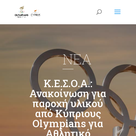
NEA
Κ.Ε.Σ.Ο.Α.:
Ανακοίνωση για
παροχή υλικού
από Κύπριους
Olympians για
Αθλητικό