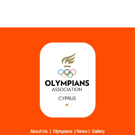
About Us
|
Olympians
|
News
|
Gallery