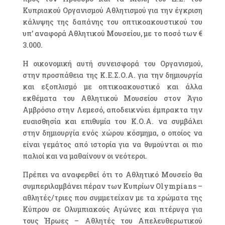
Κυπριακού Οργανισμού Αθλητισμού για την έγκριση
κάλυψης της δαπάνης του οπτικοακουστικού του
υπ’ αναφορά Αθλητικού Μουσείου, με το ποσό των €
3.000.
Η οικονομική αυτή συνεισφορά του Οργανισμού,
στην προσπάθεια της Κ.Ε.Σ.Ο.Α. για την δημιουργία
και εξοπλισμό με οπτικοακουστικό και άλλα
εκθέματα του Αθλητικού Μουσείου στον Άγιο
Αμβρόσιο στην Λεμεσό, αποδεικνύει έμπρακτα την
ευαισθησία και επιθυμία του Κ.Ο.Α. να συμβάλει
στην δημιουργία ενός χώρου κόσμημα, ο οποίος να
είναι γεμάτος από ιστορία για να θυμούνται οι πιο
παλιοί και να μαθαίνουν οι νεότεροι.
Πρέπει να αναφερθεί ότι το Αθλητικό Μουσείο θα
συμπεριλαμβάνει πέραν των Κυπρίων Olympians –
αθλητές/τριες που συμμετείχαν με τα χρώματα της
Κύπρου σε Ολυμπιακούς Αγώνες και πτέρυγα για
τους Ήρωες – Αθλητές του Απελευθερωτικού