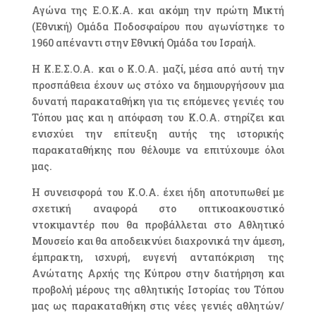
Αγώνα της Ε.Ο.Κ.Α. και ακόμη την πρώτη Μικτή
(Εθνική) Ομάδα Ποδοσφαίρου που αγωνίστηκε το
1960 απέναντι στην Εθνική Ομάδα του Ισραήλ.
Η Κ.Ε.Σ.Ο.Α. και ο Κ.Ο.Α. μαζί, μέσα από αυτή την
προσπάθεια έχουν ως στόχο να δημιουργήσουν μια
δυνατή παρακαταθήκη για τις επόμενες γενιές του
Τόπου μας και η απόφαση του Κ.Ο.Α. στηρίζει και
ενισχύει την επίτευξη αυτής της ιστορικής
παρακαταθήκης που θέλουμε να επιτύχουμε όλοι
μας.
Η συνεισφορά του Κ.Ο.Α. έχει ήδη αποτυπωθεί με
σχετική αναφορά στο οπτικοακουστικό
ντοκιμαντέρ που θα προβάλλεται στο Αθλητικό
Μουσείο και θα αποδεικνύει διαχρονικά την άμεση,
έμπρακτη, ισχυρή, ευγενή ανταπόκριση της
Ανώτατης Αρχής της Κύπρου στην διατήρηση και
προβολή μέρους της αθλητικής Ιστορίας του Τόπου
μας ως παρακαταθήκη στις νέες γενιές αθλητών/