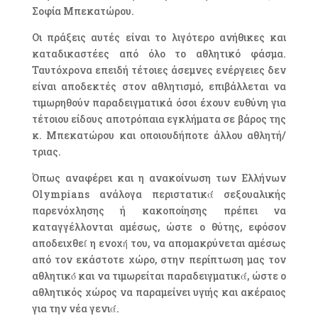
Σοφία Μπεκατώρου.
Οι πράξεις αυτές είναι το λιγότερο ανήθικες και
καταδικαστέες από όλο το αθλητικό φάσμα.
Ταυτόχρονα επειδή τέτοιες άσεμνες ενέργειες δεν
είναι αποδεκτές στον αθλητισμό, επιβάλλεται να
τιμωρηθούν παραδειγματικά όσοι έχουν ευθύνη για
τέτοιου είδους αποτρόπαια εγκλήματα σε βάρος της
κ. Μπεκατώρου και οποιουδήποτε άλλου αθλητή/
τριας.
Όπως αναφέρει και η ανακοίνωση των Ελλήνων
Olympians ανάλογα περιστατικά́ σεξουαλικής
παρενόχλησης ή κακοποίησης πρέπει να
καταγγέλλονται αμέσως, ώστε ο θύτης, εφόσον
αποδειχθεί́ η ενοχή́ του, να απομακρύνεται αμέσως
από τον εκάστοτε χώρο, στην περίπτωση μας τον
αθλητικό́ και να τιμωρείται παραδειγματικά́, ώστε ο
αθλητικός χώρος να παραμείνει υγιής και ακέραιος
για την νέα γενιά́.