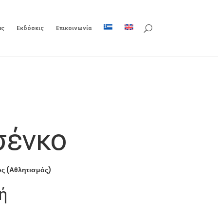
ας
Εκδόσεις
Επικοινωνία
σένκο
ος (Αθλητισμός)
ή