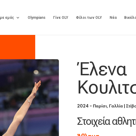
 με εμάς
Olympians
Γίνε OLY
Φίλοι των OLY
Νέα
Βικέλ
Έλενα
Κουλιτ
2024 - Παρίσι, Γαλλία
|
Στίβ
Στοιχεία αθλητ