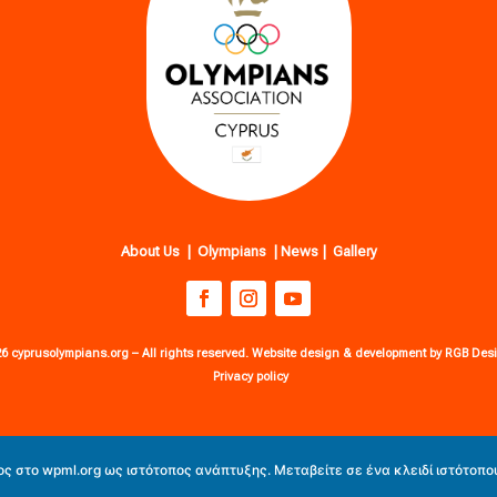
About Us
|
Olympians
|
News
|
Gallery
6 cyprusolympians.org – All rights reserved. Website design & development by RGB Des
Privacy policy
ος στο
wpml.org
ως ιστότοπος ανάπτυξης. Μεταβείτε σε ένα κλειδί ιστότοπο