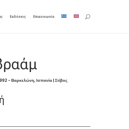
ας
Εκδόσεις
Επικοινωνία
βραάμ
1992 - Βαρκελώνη, Ισπανία
|
Στίβος
ή