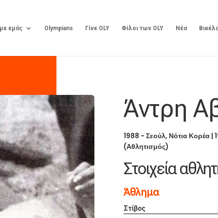
 με εμάς
Olympians
Γίνε OLY
Φίλοι των OLY
Νέα
Βικέλ
Άντρη Α
1988 - Σεούλ, Νότια Κορέα
|
(Αθλητισμός)
Στοιχεία αθλητ
Άθλημα
Στίβος